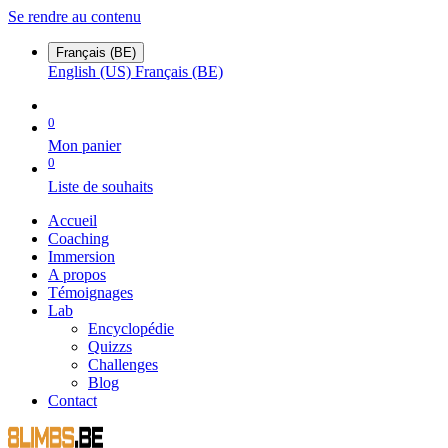
Se rendre au contenu
Français (BE)
English (US)
Français (BE)
0
Mon panier
0
Liste de souhaits
Accueil
Coaching
Immersion
A propos
Témoignages
Lab
Encyclopédie
Quizzs
Challenges
Blog
Contact