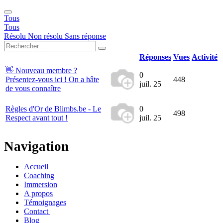
Tous
Tous
Résolu
Non résolu
Sans réponse
Réponses
Vues
Activité
👋 Nouveau membre ?
0
Présentez-vous ici ! On a hâte
448
juil. 25
de vous connaître
Règles d'Or de Blimbs.be - Le
0
498
Respect avant tout !
juil. 25
Navigation
Accueil
Coaching
Immersion
A propos
Témoignages
Contact
Blog